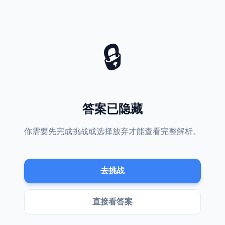
, 第2位 2次, 第3位 3次, 第4位 1次。最频繁位置: 3 (3)。
, 1, 3, 4, 3。
🔒
音 1 次，元音→辅音 1 次，辅音→元音 2 次，辅音→辅音 4 次
词，8 个不同字母。起始词与目标词同位相同 0 个。
 FATE 最少需要几步？
答案已隐藏
，从 THAT 到 FATE 的最短路径需要 8 步。
什么技巧吗？
你需要先完成挑战或选择放弃才能查看完整解析。
个字母的单词阶梯游戏。尝试先改变元音字母，或者寻找中间常见的过渡词。
前的题目吗？
击页面底部的“历史题库”链接，查看所有过往的单词阶梯挑战。
去挑战
直接看答案