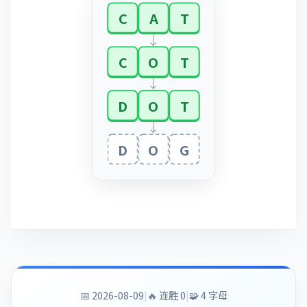
C
A
T
↓
C
O
T
↓
D
O
T
↓
D
O
G
📅
2026-08-09
|
🔥 连胜
0
|
🧩
4
字母