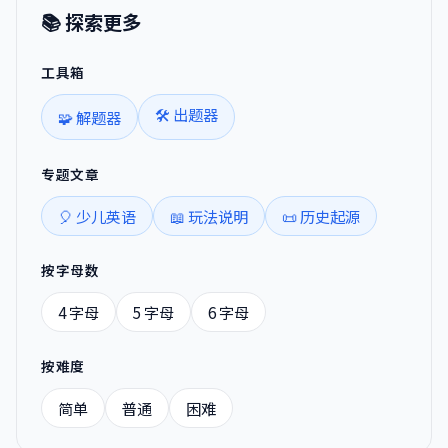
📚 探索更多
工具箱
🛠️ 出题器
🧩 解题器
专题文章
🎈 少儿英语
📖 玩法说明
📜 历史起源
按字母数
4 字母
5 字母
6 字母
按难度
简单
普通
困难