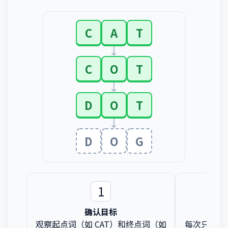
C
A
T
↓
C
O
T
↓
D
O
T
↓
D
O
G
1
确认目标
观察起点词（如 CAT）和终点词（如
每次只改变