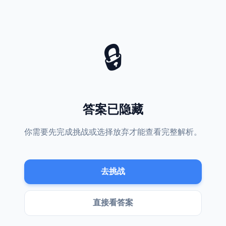
, 第2位 1次, 第3位 2次, 第4位 1次。最频繁位置: 1 (3)。
, 3, 4, 1。
🔒
音 1 次，元音→辅音 0 次，辅音→元音 1 次，辅音→辅音 5 次
词，8 个不同字母。起始词与目标词同位相同 0 个。
 WEED 最少需要几步？
答案已隐藏
，从 ROSS 到 WEED 的最短路径需要 7 步。
什么技巧吗？
你需要先完成挑战或选择放弃才能查看完整解析。
个字母的单词阶梯游戏。尝试先改变元音字母，或者寻找中间常见的过渡词。
前的题目吗？
击页面底部的“历史题库”链接，查看所有过往的单词阶梯挑战。
去挑战
直接看答案