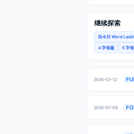
继续探索
玩今日 Word Ladd
4 字母题
5 字
FU
2026-07-12
FO
2026-07-09