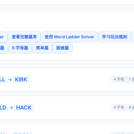
er
查看完整题库
使用 Word Ladder Solver
学习玩法规则
母题
6 字母题
简单题
困难题
LL
→
KIRK
4 字母
7 
LD
→
HACK
4 字母
6 