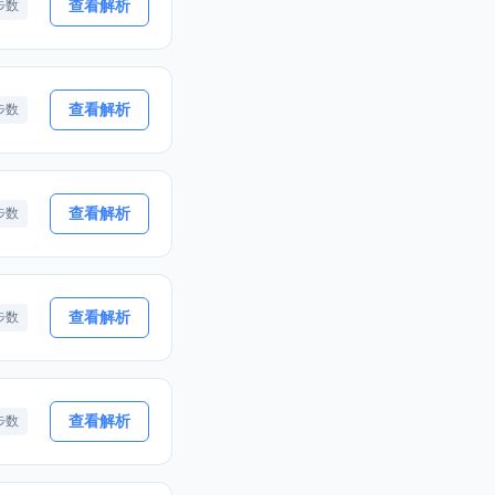
查看解析
步数
查看解析
步数
查看解析
步数
查看解析
步数
查看解析
步数