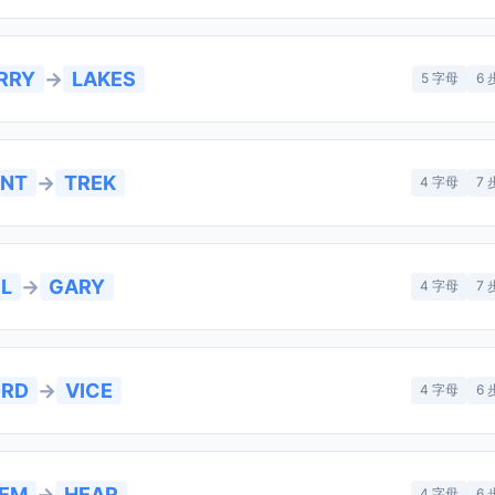
RRY
→
LAKES
5 字母
6 
NT
→
TREK
4 字母
7 
IL
→
GARY
4 字母
7 
RD
→
VICE
4 字母
6 
EM
→
HEAR
4 字母
6 