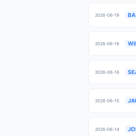
BA
2026-06-19
WI
2026-06-18
SE
2026-06-16
JA
2026-06-15
JO
2026-06-14