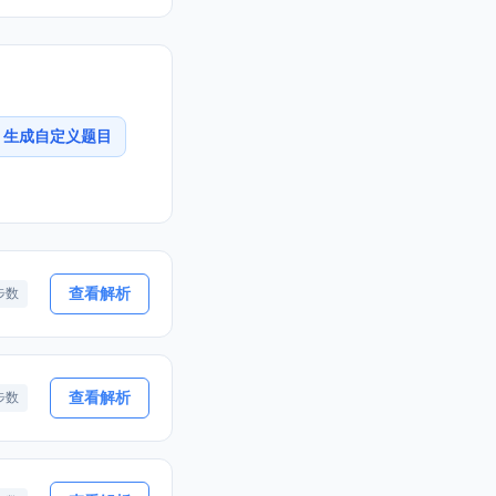
生成自定义题目
查看解析
步数
查看解析
步数