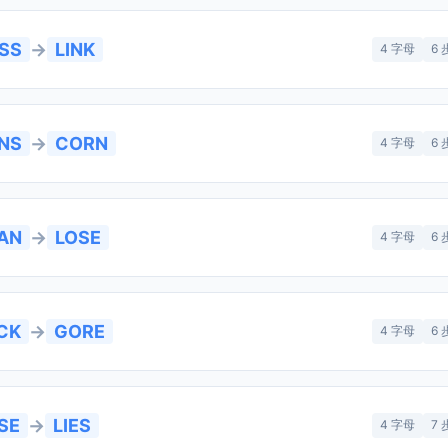
SS
→
LINK
4 字母
6 
NS
→
CORN
4 字母
6 
AN
→
LOSE
4 字母
6 
CK
→
GORE
4 字母
6 
SE
→
LIES
4 字母
7 