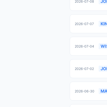
JO
2026-07-08
KI
2026-07-07
WI
2026-07-04
JO
2026-07-02
MA
2026-06-30