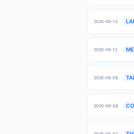
LA
2026-06-13
ME
2026-06-12
TA
2026-06-09
CO
2026-06-08
TH
2026-06-07